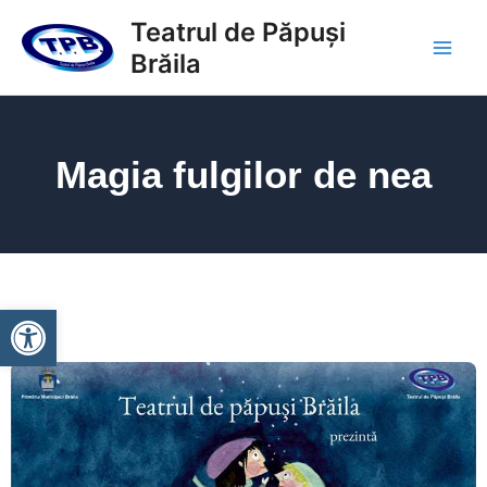
Skip
Main
Teatrul de Păpuși
to
Brăila
Men
content
Magia fulgilor de nea
Deschide bara de unelte