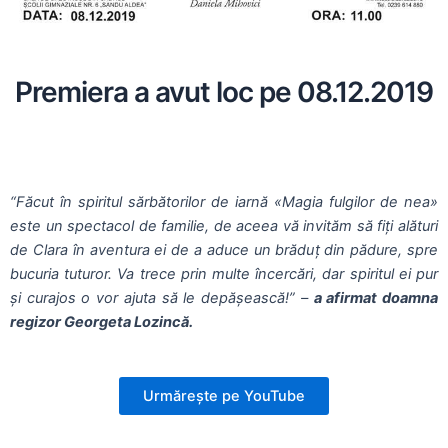
Premiera a avut loc pe 08.12.2019
“Făcut în spiritul sărbătorilor de iarnă «Magia fulgilor de nea»
este un spectacol de familie, de aceea vă invităm să fiți alături
de Clara în aventura ei de a aduce un brădu
ț
din pădure, spre
bucuria tuturor. Va trece prin multe încercări, dar spiritul ei pur
și curajos o vor ajuta să le depășească!” –
a afirmat doamna
regizor Georgeta Lozinc
ă
.
Urmărește pe YouTube