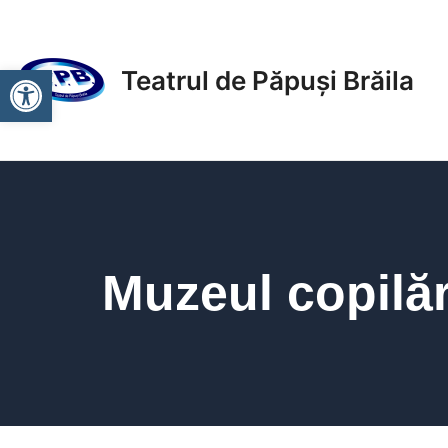
Skip
to
content
Deschide bara de unelte
Teatrul de Păpuși Brăila
Muzeul copilăr