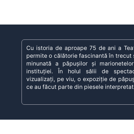
Cu istoria de aproape 75 de ani a Teat
permite o călătorie fascinantă în trecut 
minunată a păpuşilor şi marionetelor
instituției. În holul sălii de spect
vizualizați, pe viu, o expoziție de păpuș
ce au făcut parte din piesele interpreta