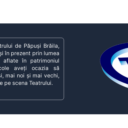
rului de Păpuși Brăila,
și în prezent prin lumea
 aflate în patrimoniul
acole aveți ocazia să
i, mai noi și mai vechi,
te pe scena Teatrului.