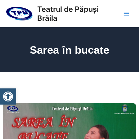
Skip
Main
Teatrul de Păpuși
to
Brăila
Men
content
Sarea în bucate
Deschide bara de unelte