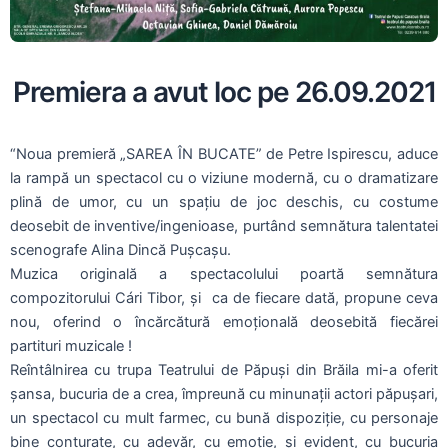
Premiera a avut loc pe 26.09.2021
“Noua premieră „SAREA ÎN BUCATE” de Petre Ispirescu, aduce
la rampă un spectacol cu o viziune modernă, cu o dramatizare
plină de umor, cu un spațiu de joc deschis, cu costume
deosebit de inventive/ingenioase, purtând semnătura talentatei
scenografe Alina Dincă Pușcașu.
Muzica originală a spectacolului poartă semnătura
compozitorului Cári Tibor, și ca de fiecare dată, propune ceva
nou, oferind o încărcătură emoțională deosebită fiecărei
partituri muzicale !
Reîntâlnirea cu trupa Teatrului de Păpuși din Brăila mi-a oferit
șansa, bucuria de a crea, împreună cu minunații actori păpușari,
un spectacol cu mult farmec, cu bună dispoziție, cu personaje
bine conturate, cu adevăr, cu emoție, și evident, cu bucuria