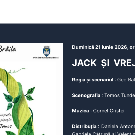
Duminică
21 iunie 2026, or
JACK ȘI VRE
Regia și scenariul
: Geo Bal
Scenografia
: Tomos Tunde
Muzica
: Cornel Cristei
Distribuția
: Daniela Anton
Gabriela Cătrună și Valenti