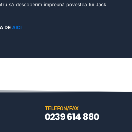
atru să descoperim împreună povestea lui Jack
A DE
AICI
.
TELEFON/FAX
0239 614 880