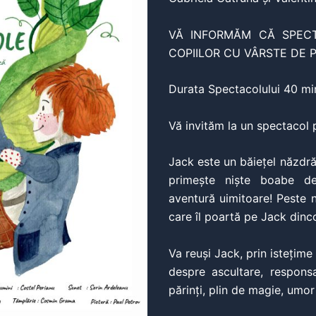
VĂ INFORMĂM CĂ SPECT
COPIILOR CU
VÂRSTE DE P
Durata
Spectacolului 40 mi
Vă invităm la un spectacol pl
Jack este un băiețel năzdră
primește niște boabe
d
aventură uimitoare! Peste
care îl poartă pe Jack dinco
Va reuși Jack, prin istețime
despre ascultare, responsa
părinți,
plin de magie, umor