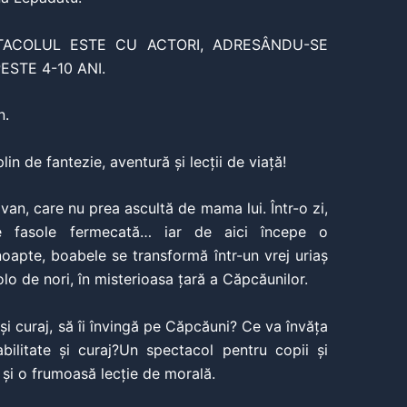
ACOLUL ESTE CU ACTORI, ADRESÂNDU-SE
ESTE 4-10 ANI.
n.
in de fantezie, aventură și lecții de viață!
van, care nu prea ascultă de mama lui. Într-o zi,
e fasole fermecată… iar de aici începe o
 noapte, boabele se
transformă într-un vrej uriaș
lo de nori, în misterioasa țară a
Căpcăunilor.
 și curaj, să îi învingă pe Căpcăuni?
Ce va învăța
bilitate și curaj?Un spectacol pentru copii și
 și o frumoasă lecție de morală.