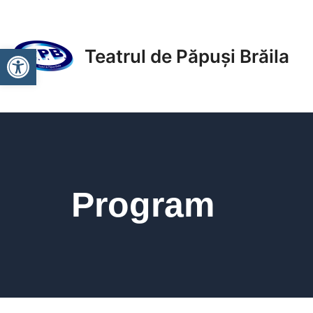
Skip
to
content
Deschide bara de unelte
Teatrul de Păpuși Brăila
Program