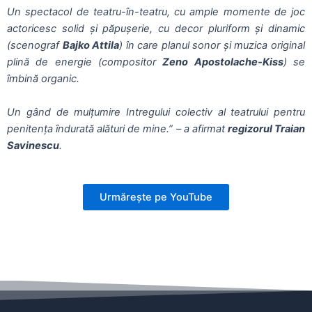
Un spectacol de teatru-în-teatru, cu ample momente de joc
actoricesc solid şi păpuşerie, cu decor pluriform şi dinamic
(scenograf
Bajko Attila
) în care planul sonor şi muzica original
plină de energie (compositor
Zeno Apostolache-Kiss
) se
îmbină organic.
Un gând de mulţumire Intregului colectiv al teatrului pentru
penitenţa îndurată alături de mine.” – a afirmat
regizorul Traian
Savinescu
.
Urmărește pe YouTube