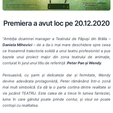
Premiera a avut loc pe 20.12.2020
“Ambiţia doamnei manager a Teatrului de Păpuși din Brăila –
Daniela Mihovici
– de a da o mai mare deschidere spre ceea
ce înseamnă traiectoria solidă a unui teatru profesionist a pus
bazele unui proiect major din zona teatrului de animaţie,
conturat în jurul unui titlu de referinţă :
Peter Pan şi Wendy
.
Persuasivă, cu şarm şi delicateţe dar şi fermitate, Wendy
devine adevărata protagonistă, Peter rămânând într-o zonă
mai mult simbolică. Ea dă la o parte cortina dintre realitate si
vis jucând TEATRU. Este calea de a trece în lumea fanteziei,
lume în care gândul poate prinde contur, şi visul se poate
contopi cu realitatea.