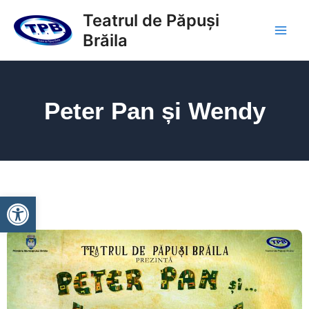
Skip
Main
Teatrul de Păpuși
to
Brăila
Men
content
Peter Pan și Wendy
Deschide bara de unelte